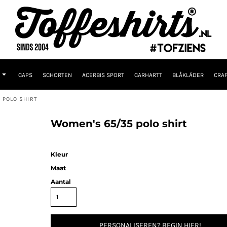
CAPS
SCHORTEN
ACERBIS SPORT
CARHARTT
BLÅKLÄDER
CRAF
 POLO SHIRT
Women's 65/35 polo shirt
Kleur
Maat
Aantal
PERSONALISEREN? BEGIN HIER!