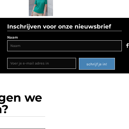
Inschrijven voor onze nieuwsbrief
Naam
schrijf je in!
ogen we
n?