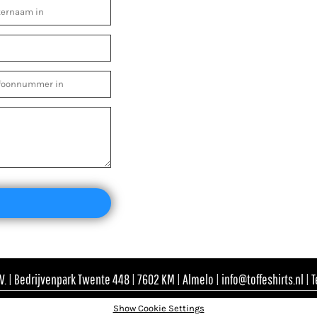
. | Bedrijvenpark Twente 448 | 7602 KM | Almelo | info@toffeshirts.nl | 
Show Cookie Settings