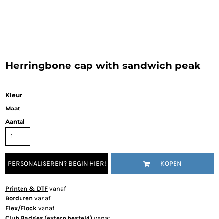
Herringbone cap with sandwich peak
Kleur
Maat
Aantal
PERSONALISEREN? BEGIN HIER!
KOPEN
Printen & DTF
vanaf
Borduren
vanaf
Flex/Flock
vanaf
Club Badges (extern besteld)
vanaf