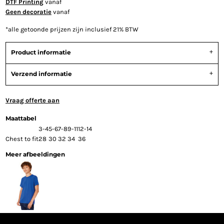
DTF Printing
vanaf
Geen decoratie
vanaf
*
alle getoonde prijzen zijn inclusief 21% BTW
Product informatie
Verzend informatie
Vraag offerte aan
Maattabel
3-4
5-6
7-8
9-11
12-14
Chest to fit
28
30
32
34
36
Meer afbeeldingen