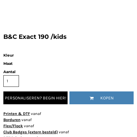
B&C Exact 190 /kids
Kleur
Maat
Aantal
PERSONALISEREN? BEGIN HIER!
KOPEN
Printen & DTF
vanaf
Borduren
vanaf
Flex/Flock
vanaf
Club Badges (extern besteld)
vanaf