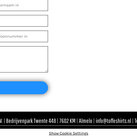
. | Bedrijvenpark Twente 448 | 7602 KM | Almelo | info@toffeshirts.nl | 
Show Cookie Settings