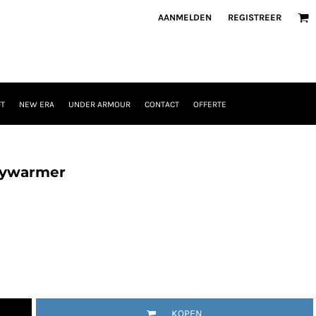
AANMELDEN
REGISTREER
T
NEW ERA
UNDER ARMOUR
CONTACT
OFFERTE
odywarmer
KOPEN