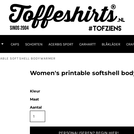
CAPS
SCHORTEN
ACERBIS SPORT
CARHARTT
BLÅKLÄDER
CRAF
TABLE SOFTSHELL BODYWARMER
Women's printable softshell b
Kleur
Maat
Aantal
PERSONALISEREN? BEGIN HIER!