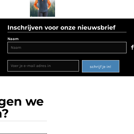
Inschrijven voor onze nieuwsbrief
Naam
schrijf je in!
ogen we
n?