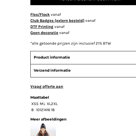
Flex/Flock
vanaf
Club Badges (extern besteld)
vanaf
DTF Printing
vanaf
Geen decoratie
vanaf
*
alle getoonde prijzen zijn inclusief 21% BTW
Product informatie
Verzend informatie
Vraag offerte aan
Maattabel
XS
S
M
L
XL
2XL
8
10
12
14
16
18
Meer afbeeldingen