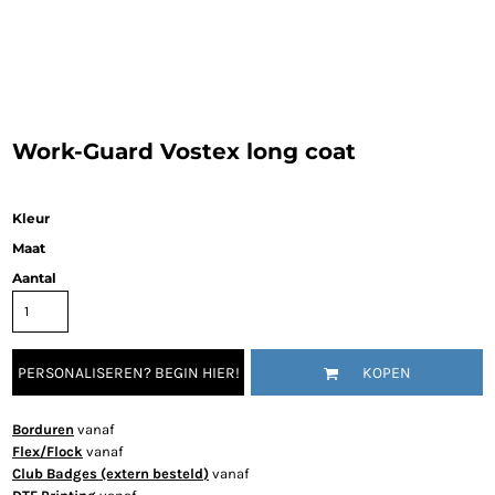
Work-Guard Vostex long coat
Kleur
Maat
Aantal
PERSONALISEREN? BEGIN HIER!
KOPEN
Borduren
vanaf
Flex/Flock
vanaf
Club Badges (extern besteld)
vanaf