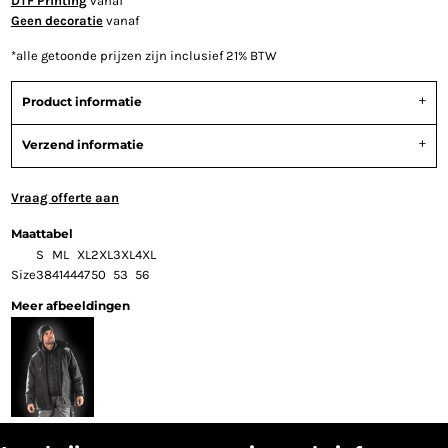
DTF Printing
vanaf
Geen decoratie
vanaf
*
alle getoonde prijzen zijn inclusief 21% BTW
Product informatie
Verzend informatie
Vraag offerte aan
Maattabel
S
M
L
XL
2XL
3XL
4XL
Size
38
41
44
47
50
53
56
Meer afbeeldingen