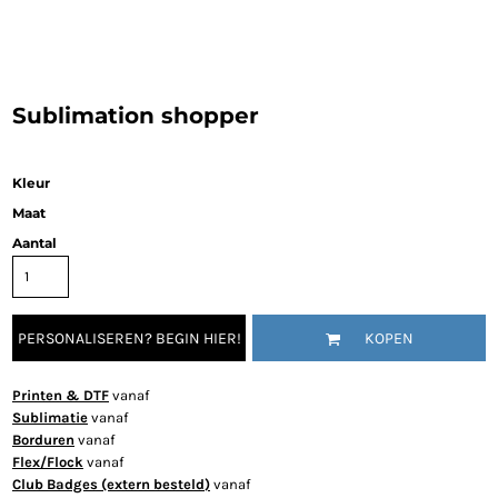
Sublimation shopper
Kleur
Maat
Aantal
PERSONALISEREN? BEGIN HIER!
KOPEN
Printen & DTF
vanaf
Sublimatie
vanaf
Borduren
vanaf
Flex/Flock
vanaf
Club Badges (extern besteld)
vanaf