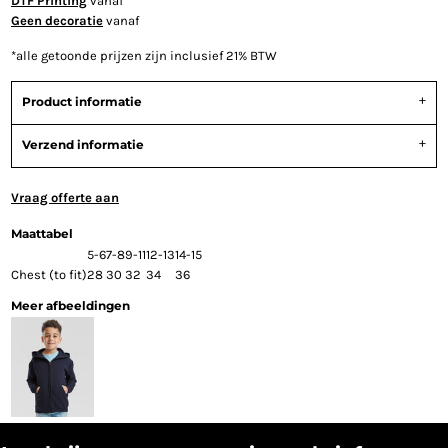
DTF Printing
vanaf
Geen decoratie
vanaf
*
alle getoonde prijzen zijn inclusief 21% BTW
Product informatie
Verzend informatie
Vraag offerte aan
Maattabel
5-6
7-8
9-11
12-13
14-15
Chest (to fit)
28
30
32
34
36
Meer afbeeldingen