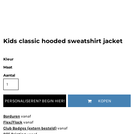
Kids classic hooded sweatshirt jacket
Kleur
Maat
Aantal
PERSONALISEREN? BEGIN HIER!
KOPEN
Borduren
vanaf
Flex/Flock
vanaf
Club Badges (extern besteld)
vanaf