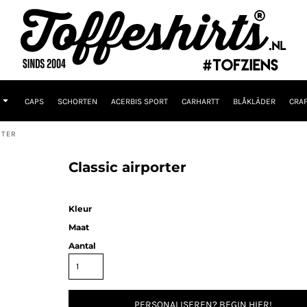
CAPS
SCHORTEN
ACERBIS SPORT
CARHARTT
BLÅKLÄDER
CRAF
RTER
Classic airporter
Kleur
Maat
Aantal
PERSONALISEREN? BEGIN HIER!