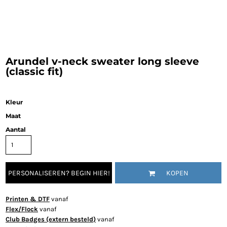
Arundel v-neck sweater long sleeve
(classic fit)
Kleur
Maat
Aantal
PERSONALISEREN? BEGIN HIER!
KOPEN
Printen & DTF
vanaf
Flex/Flock
vanaf
Club Badges (extern besteld)
vanaf