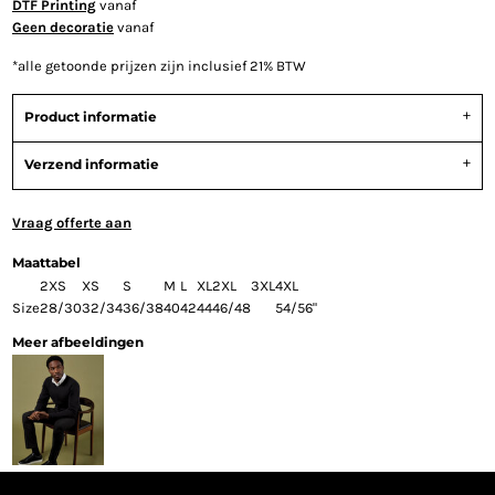
DTF Printing
vanaf
Geen decoratie
vanaf
*
alle getoonde prijzen zijn inclusief 21% BTW
Product informatie
Verzend informatie
Vraag offerte aan
Maattabel
2XS
XS
S
M
L
XL
2XL
3XL
4XL
Size
28/30
32/34
36/38
40
42
44
46/48
54/56"
Meer afbeeldingen