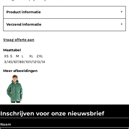
Product informatie
Verzend informatie
Vraag offerte aan
Maattabel
XS
S
M
L
XL
2XL
3/4
5/6
7/8
9/10
11/12
13/14
Meer afbeeldingen
Inschrijven voor onze nieuwsbrief
Naam