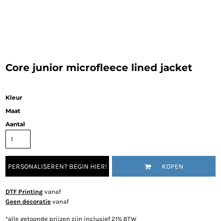
Core junior microfleece lined jacket
Kleur
Maat
Aantal
PERSONALISEREN? BEGIN HIER!
KOPEN
DTF Printing
vanaf
Geen decoratie
vanaf
*
alle getoonde prijzen zijn inclusief 21% BTW