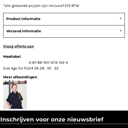
*
alle getoonde prijzen zijn inclusief 21% BTW
Product informatie
Verzend informatie
Vraag offerte aan
Maattabel
5-6
7-8
9-10
11-12
13-14
3-4
Size Age (to fit)
24
26
28
30
32
Meer afbeeldingen
Inschrijven voor onze nieuwsbrief