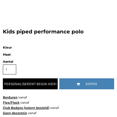
Kids piped performance polo
Kleur
Maat
Aantal
PERSONALISEREN? BEGIN HIER!
KOPEN
Borduren
vanaf
Flex/Flock
vanaf
Club Badges (extern besteld)
vanaf
Geen decoratie
vanaf