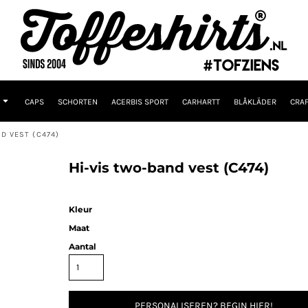
CAPS
SCHORTEN
ACERBIS SPORT
CARHARTT
BLÅKLÄDER
CRAF
D VEST (C474)
Hi-vis two-band vest (C474)
Kleur
Maat
Aantal
PERSONALISEREN? BEGIN HIER!