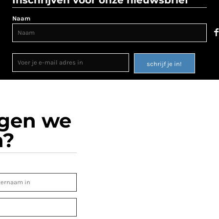
Naam
schrijf je in!
ogen we
n?