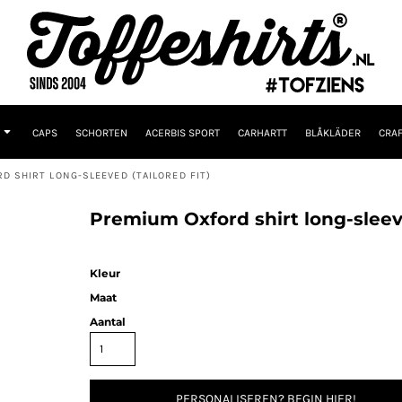
CAPS
SCHORTEN
ACERBIS SPORT
CARHARTT
BLÅKLÄDER
CRAF
D SHIRT LONG-SLEEVED (TAILORED FIT)
Premium Oxford shirt long-sleeve
Kleur
Maat
Aantal
PERSONALISEREN? BEGIN HIER!