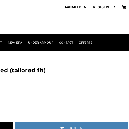
AANMELDEN
REGISTREER
T
NEW ERA
UNDER ARMOUR
CONTACT
OFFERTE
d (tailored fit)
KOPEN