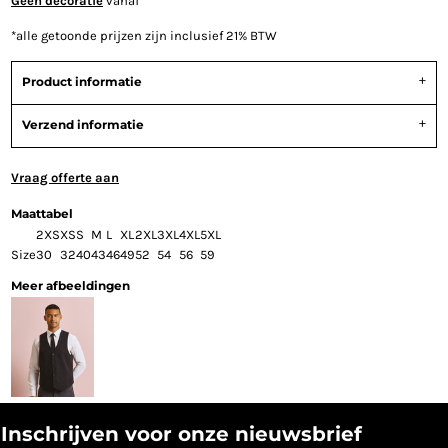
Geen decoratie
vanaf
*
alle getoonde prijzen zijn inclusief 21% BTW
Product informatie
Verzend informatie
Vraag offerte aan
Maattabel
2XS
XS
S
M
L
XL
2XL
3XL
4XL
5XL
Size
30
32
40
43
46
49
52
54
56
59
Meer afbeeldingen
Inschrijven voor onze nieuwsbrief