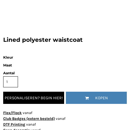
Lined polyester waistcoat
Kleur
Maat
Aantal
PERSONALISEREN? BEGIN HIER!
KOPEN
Flex/Flock
vanaf
Club Badges (extern besteld)
vanaf
DTF Printing
vanaf