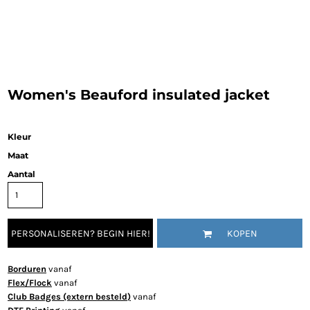
Women's Beauford insulated jacket
Kleur
Maat
Aantal
PERSONALISEREN? BEGIN HIER!
KOPEN
Borduren
vanaf
Flex/Flock
vanaf
Club Badges (extern besteld)
vanaf