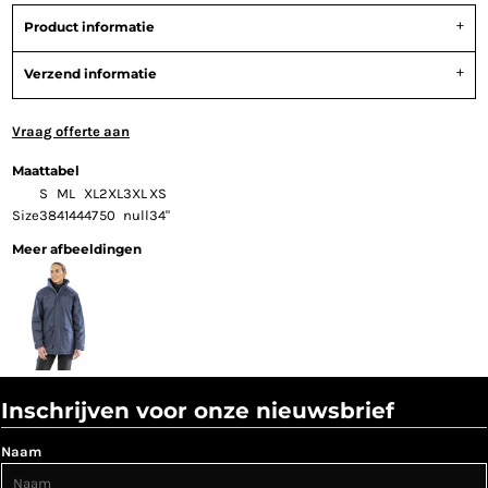
Product informatie
Verzend informatie
Vraag offerte aan
Maattabel
S
M
L
XL
2XL
3XL
XS
Size
38
41
44
47
50
null
34"
Meer afbeeldingen
Inschrijven voor onze nieuwsbrief
Naam