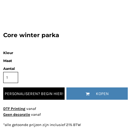
Core winter parka
Kleur
Maat
Aantal
PERSONALISEREN? BEGIN HIER!
KOPEN
DTF Printing
vanaf
Geen decoratie
vanaf
*
alle getoonde prijzen zijn inclusief 21% BTW