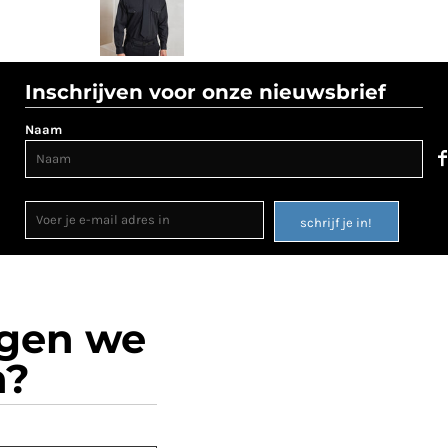
Inschrijven voor onze nieuwsbrief
Naam
schrijf je in!
ogen we
n?