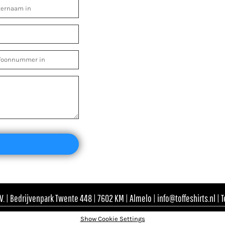
. | Bedrijvenpark Twente 448 | 7602 KM | Almelo | info@toffeshirts.nl | 
Show Cookie Settings