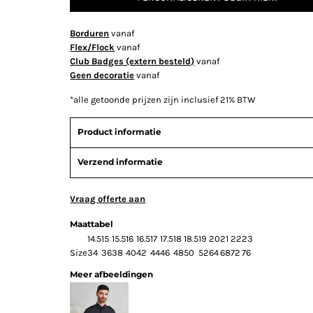
Borduren
vanaf
Flex/Flock
vanaf
Club Badges (extern besteld)
vanaf
Geen decoratie
vanaf
*
alle getoonde prijzen zijn inclusief 21% BTW
Product informatie
Verzend informatie
Vraag offerte aan
Maattabel
14.5
15
15.5
16
16.5
17
17.5
18
18.5
19
20
21
22
23
Size
34
36
38
40
42
44
46
48
50
52
64
68
72
76
Meer afbeeldingen