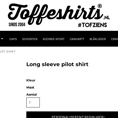
CAPS
SCHORTEN
ACERBIS SPORT
CARHARTT
BLÅKLÄDER
CRAF
LOT SHIRT
Long sleeve pilot shirt
Kleur
Maat
Aantal
PERSONALISEREN? BEGIN HIER!