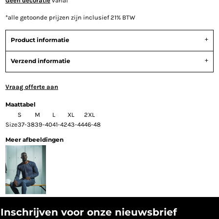
Geen decoratie
vanaf
*
alle getoonde prijzen zijn inclusief 21% BTW
Product informatie
Verzend informatie
Vraag offerte aan
Maattabel
S
M
L
XL
2XL
Size
37-38
39-40
41-42
43-44
46-48
Meer afbeeldingen
Inschrijven voor onze nieuwsbrief