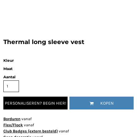
Thermal long sleeve vest
Kleur
Maat
Aantal
PERSONALISEREN? BEGIN HIER!
KOPEN
Borduren
vanaf
Flex/Flock
vanaf
Club Badges (extern besteld)
vanaf