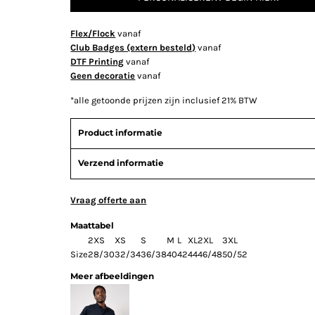
Flex/Flock
vanaf
Club Badges (extern besteld)
vanaf
DTF Printing
vanaf
Geen decoratie
vanaf
*
alle getoonde prijzen zijn inclusief 21% BTW
Product informatie
Verzend informatie
Vraag offerte aan
Maattabel
2XS
XS
S
M
L
XL
2XL
3XL
Size
28/30
32/34
36/38
40
42
44
46/48
50/52
Meer afbeeldingen