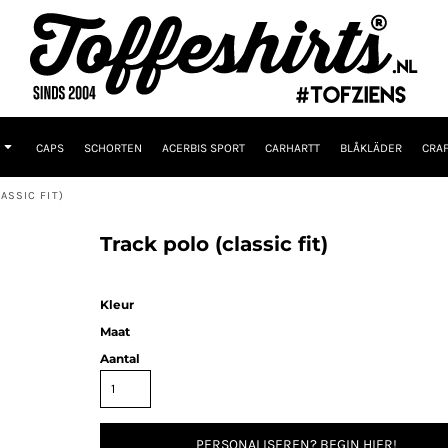
CAPS
SCHORTEN
ACERBIS SPORT
CARHARTT
BLÅKLÄDER
CRAF
ASSIC FIT)
Track polo (classic fit)
Kleur
Maat
Aantal
PERSONALISEREN? BEGIN HIER!