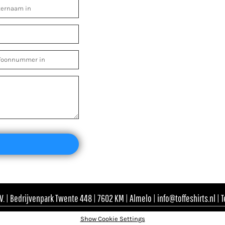
. | Bedrijvenpark Twente 448 | 7602 KM | Almelo | info@toffeshirts.nl | 
Show Cookie Settings