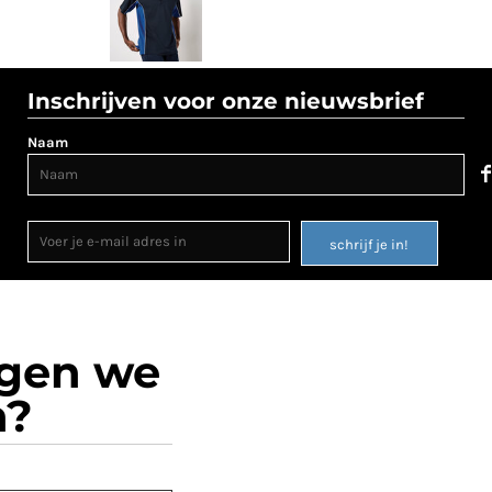
Inschrijven voor onze nieuwsbrief
Naam
schrijf je in!
ogen we
n?