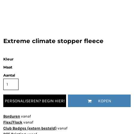
Extreme climate stopper fleece
Kleur
Maat
Aantal
PERSONALISEREN? BEGIN HIER!
KOPEN
Borduren
vanaf
Flex/Flock
vanaf
Club Badges (extern besteld)
vanaf