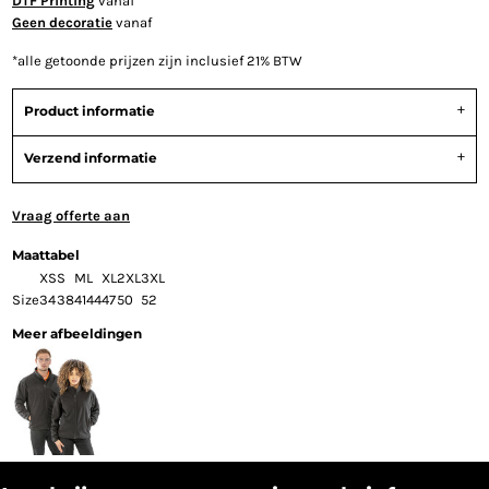
DTF Printing
vanaf
Geen decoratie
vanaf
*
alle getoonde prijzen zijn inclusief 21% BTW
Product informatie
Verzend informatie
Vraag offerte aan
Maattabel
XS
S
M
L
XL
2XL
3XL
Size
34
38
41
44
47
50
52
Meer afbeeldingen