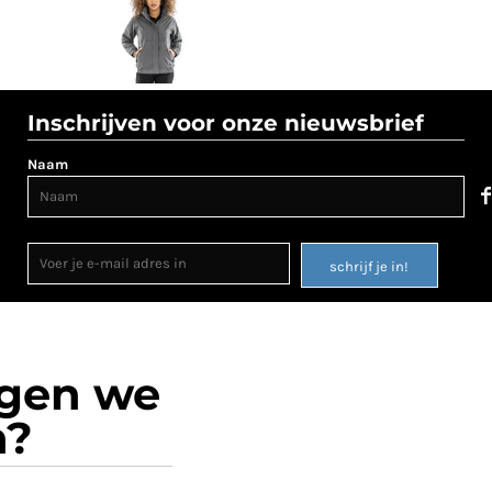
Inschrijven voor onze nieuwsbrief
Naam
schrijf je in!
ogen we
n?