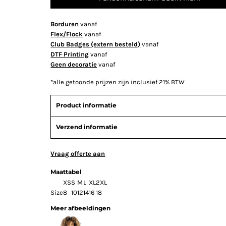
Borduren
vanaf
Flex/Flock
vanaf
Club Badges (extern besteld)
vanaf
DTF Printing
vanaf
Geen decoratie
vanaf
*
alle getoonde prijzen zijn inclusief 21% BTW
Product informatie
Verzend informatie
Vraag offerte aan
Maattabel
XS
S
M
L
XL
2XL
Size
8
10
12
14
16
18
Meer afbeeldingen