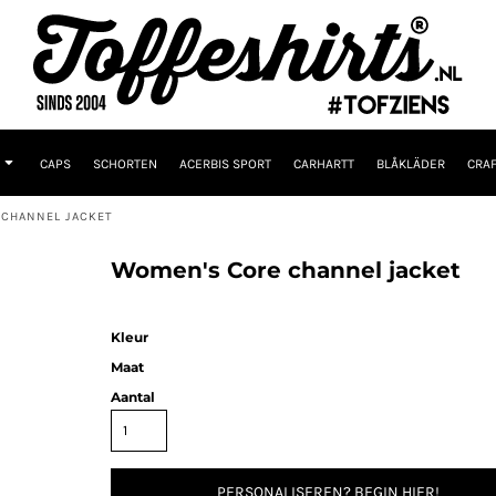
CAPS
SCHORTEN
ACERBIS SPORT
CARHARTT
BLÅKLÄDER
CRAF
 CHANNEL JACKET
Women's Core channel jacket
Kleur
Maat
Aantal
PERSONALISEREN? BEGIN HIER!