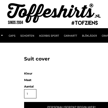
CAPS
SCHORTEN
ACERBIS SPORT
CARHARTT
BLÅKLÄDER
CRAF
Suit cover
Kleur
Maat
Aantal
PERSONALISEREN? BEGIN HIER!