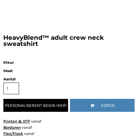
HeavyBlend™ adult crew neck
sweatshirt
Kleur
Maat
Aantal
PERSONALISEREN? BEGIN HIER!
KOPEN
Printen & DTF
vanaf
Borduren
vanaf
Flex/Flock
vanaf