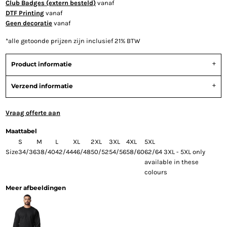
Club Badges (extern besteld)
vanaf
DTF Printing
vanaf
Geen decoratie
vanaf
*
alle getoonde prijzen zijn inclusief 21% BTW
Product informatie
Verzend informatie
Vraag offerte aan
Maattabel
S
M
L
XL
2XL
3XL
4XL
5XL
Size
34/36
38/40
42/44
46/48
50/52
54/56
58/60
62/64 3XL - 5XL only
available in these
colours
Meer afbeeldingen