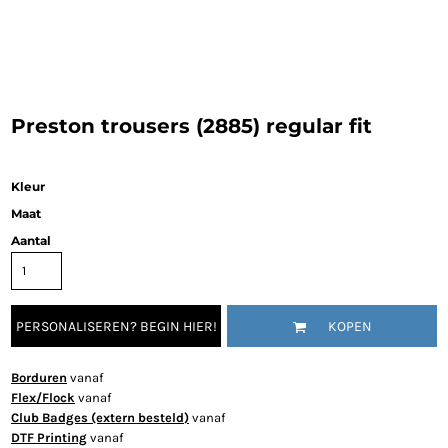
Preston trousers (2885) regular fit
Kleur
Maat
Aantal
PERSONALISEREN? BEGIN HIER!
KOPEN
Borduren
vanaf
Flex/Flock
vanaf
Club Badges (extern besteld)
vanaf
DTF Printing
vanaf