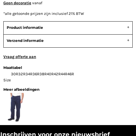
Geen decoratie
vanaf
*
alle getoonde prijzen zijn inclusief 21% BTW
Product informatie
Verzend informatie
Vraag offerte aan
Maattabel
30R
32R
34R
36R
38R
40R
42R
44R
46R
Size
Meer afbeeldingen
Inschrijven voor onze nieuwsbrief