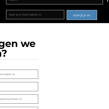
schrijf je in!
ogen we
n?