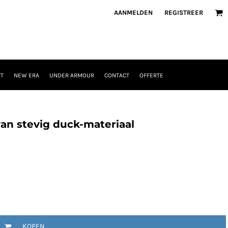
AANMELDEN
REGISTREER
T
NEW ERA
UNDER ARMOUR
CONTACT
OFFERTE
 van stevig duck-materiaal
KOPEN