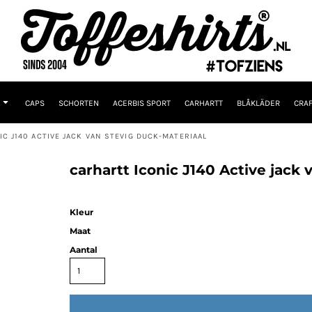
CAPS
SCHORTEN
ACERBIS SPORT
CARHARTT
BLÅKLÄDER
CRAF
C J140 ACTIVE JACK VAN STEVIG DUCK-MATERIAAL
carhartt Iconic J140 Active jack
Kleur
Maat
Aantal