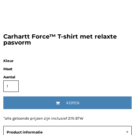
Carhartt Force™ T-shirt met relaxte
pasvorm
Kleur
Maat
Aantal
KOPEN
*
alle getoonde prijzen zijn inclusief 21% BTW
Product informatie