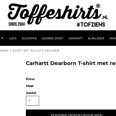
CAPS
SCHORTEN
ACERBIS SPORT
CARHARTT
BLÅKLÄDER
CRAF
BORN T-SHIRT MET RELAXTE PASVORM
Carhartt Dearborn T-shirt met r
Kleur
Maat
Aantal
PERSONALISEREN? BEGIN HIER!