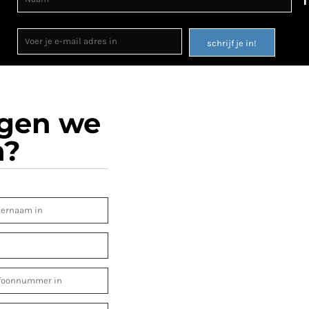
schrijf je in!
ogen we
n?