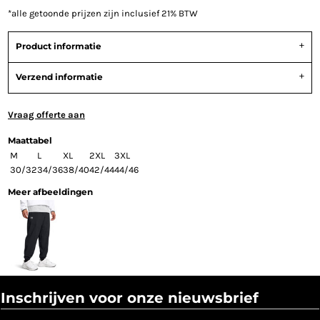
*
alle getoonde prijzen zijn inclusief 21% BTW
Product informatie
Verzend informatie
Vraag offerte aan
Maattabel
M
L
XL
2XL
3XL
30/32
34/36
38/40
42/44
44/46
Meer afbeeldingen
Inschrijven voor onze nieuwsbrief