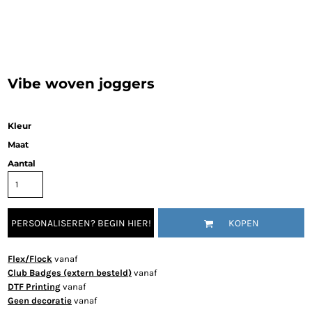
Vibe woven joggers
Kleur
Maat
Aantal
PERSONALISEREN? BEGIN HIER!
KOPEN
Flex/Flock
vanaf
Club Badges (extern besteld)
vanaf
DTF Printing
vanaf
Geen decoratie
vanaf