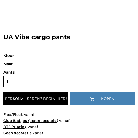
UA Vibe cargo pants
Kleur
Maat
Aantal
PERSONALISEREN? BEGIN HIER!
KOPEN
Flex/Flock
vanaf
Club Badges (extern besteld)
vanaf
DTF Printing
vanaf
Geen decoratie
vanaf