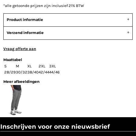
*
alle getoonde prijzen zijn inclusief 21% BTW
Product informatie
Verzend informatie
Vraag offerte aan
Maattabel
S
M
XL
2XL
3XL
28/29
30/32
38/40
42/44
44/46
Meer afbeeldingen
Inschrijven voor onze nieuwsbrief