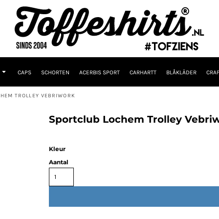
CAPS
SCHORTEN
ACERBIS SPORT
CARHARTT
BLÅKLÄDER
CRAF
CHEM TROLLEY VEBRIWORK
Sportclub Lochem Trolley Vebri
Kleur
Aantal