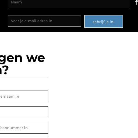
schrijf je in!
ogen we
n?