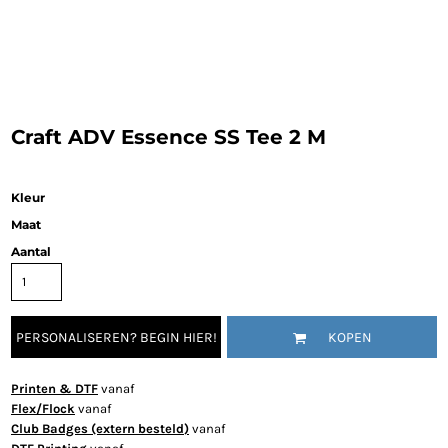
Craft ADV Essence SS Tee 2 M
Kleur
Maat
Aantal
PERSONALISEREN? BEGIN HIER!
KOPEN
Printen & DTF
vanaf
Flex/Flock
vanaf
Club Badges (extern besteld)
vanaf