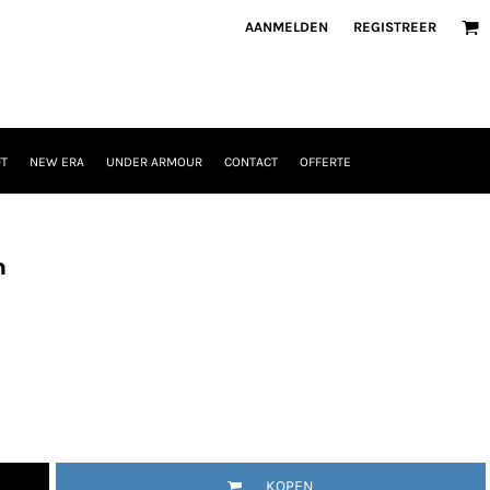
AANMELDEN
REGISTREER
T
NEW ERA
UNDER ARMOUR
CONTACT
OFFERTE
n
KOPEN