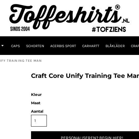
CAPS
SCHORTEN
ACERBIS SPORT
CARHARTT
BLÅKLÄDER
CRAF
IFY TRAINING TEE MAN
Craft Core Unify Training Tee Ma
Kleur
Maat
Aantal
PERSONALISEREN? BEGIN HIER!