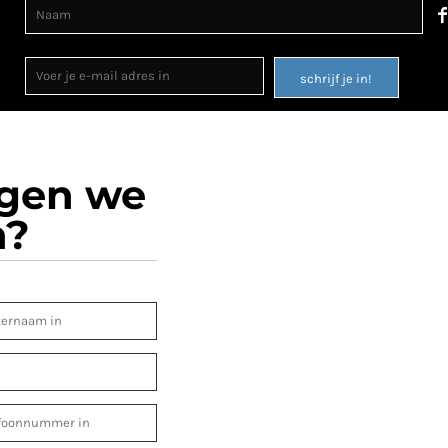
schrijf je in!
ogen we
n?