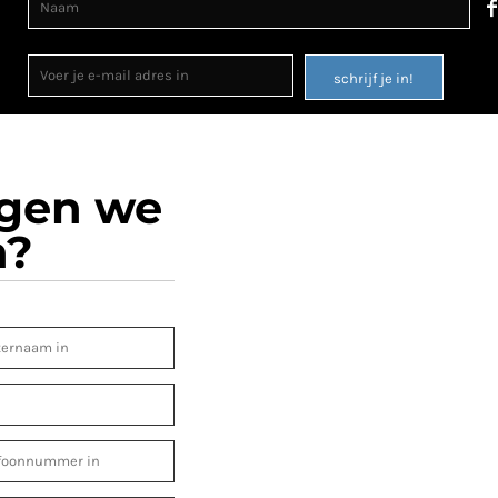
schrijf je in!
ogen we
n?