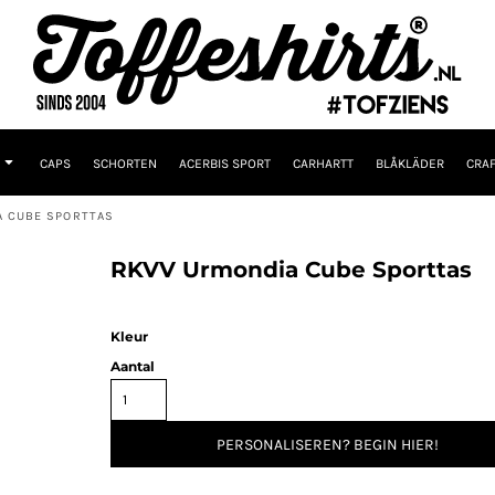
CAPS
SCHORTEN
ACERBIS SPORT
CARHARTT
BLÅKLÄDER
CRAF
A CUBE SPORTTAS
RKVV Urmondia Cube Sporttas
Kleur
Aantal
PERSONALISEREN? BEGIN HIER!