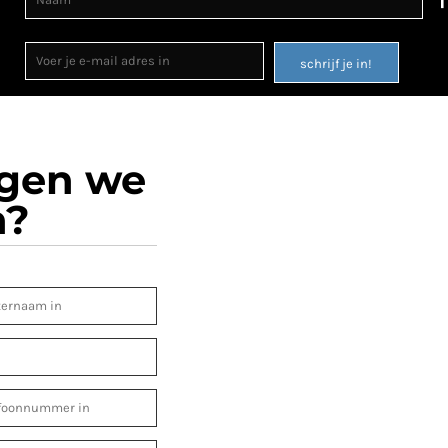
schrijf je in!
ogen we
n?