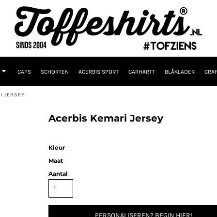
CAPS
SCHORTEN
ACERBIS SPORT
CARHARTT
BLÅKLÄDER
CRAF
I JERSEY
Acerbis Kemari Jersey
Kleur
Maat
Aantal
PERSONALISEREN? BEGIN HIER!